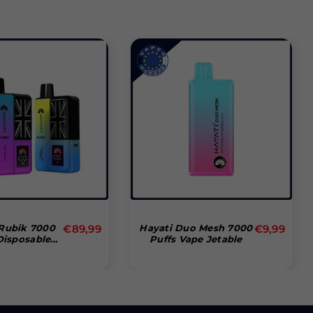
Prix
Prix
 Rubik 7000
€89,99
Hayati Duo Mesh 7000
€9,99
Disposable
Puffs Vape Jetable
régulier
régulier
Box Of 10)