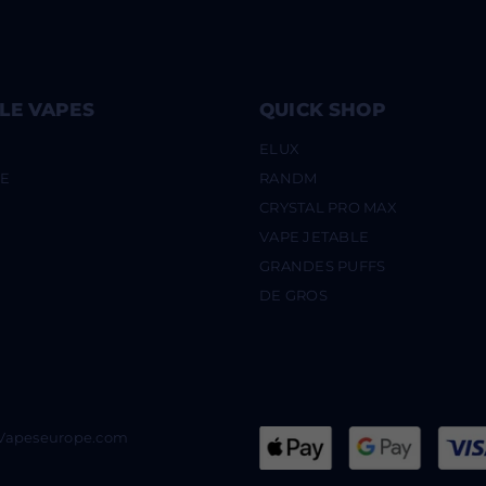
LE VAPES
QUICK SHOP
ELUX
UE
RANDM
CRYSTAL PRO MAX
VAPE JETABLE
GRANDES PUFFS
DE GROS
@Vapeseurope.com