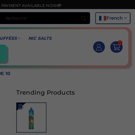
T AVAILABLE NOW💳
Recherche
French
UFFÉES
NIC SALTS
0
E 10
0
Trending Products