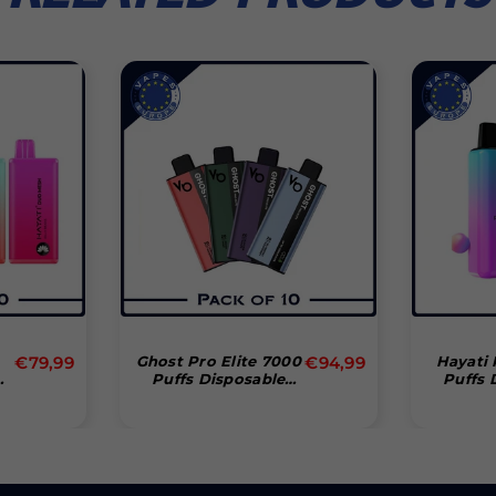
Prix
€79,99
Ghost Pro Elite 7000
€94,99
Hayati
Puffs Disposable
Puffs 
régulier
0
Vape (Boîte De 10)
Vape (