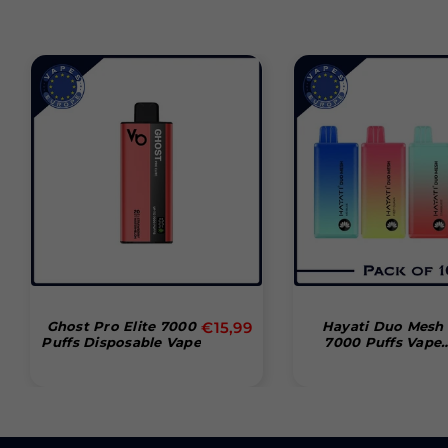
Prix
Ghost Pro Elite 7000
€15,99
Hayati Duo Mesh
Puffs Disposable Vape
7000 Puffs Vape
r
régulier
Jetable Boîte De 1