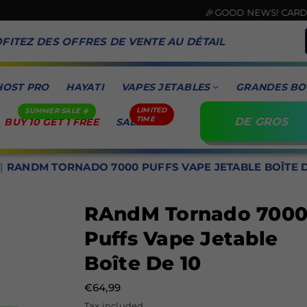
🎉GOOD NEWS! CARD PAYMEN
FITEZ DES OFFRES DE VENTE AU DÉTAIL
HOST PRO
HAYATI
VAPES JETABLES
GRANDES BO
DE GROS
BUY 10 GET 1 FREE
SALE
|
RANDM TORNADO 7000 PUFFS VAPE JETABLE BOÎTE D
RAndM Tornado 700
Puffs Vape Jetable
Boîte De 10
€64,99
Prix
Tax included.