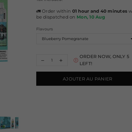
régulier
🚛 Order within
01 hour and 40 minutes
wi
be dispatched on
Mon, 10 Aug
Flavours
ORDER NOW, ONLY
5
Decrease
Increase
LEFT!
quantity
quantity
for
for
RAndM
RAndM
AJOUTER AU PANIER
Tornado
Tornado
7000
7000
Puffs
Puffs
Vape
Vape
Jetable
Jetable
Boîte
Boîte
de
de
10
10