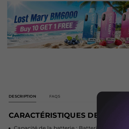
DESCRIPTION
FAQS
CARACTÉRISTIQUES DE RANDM
Capacité de la batterie : Batterie interne