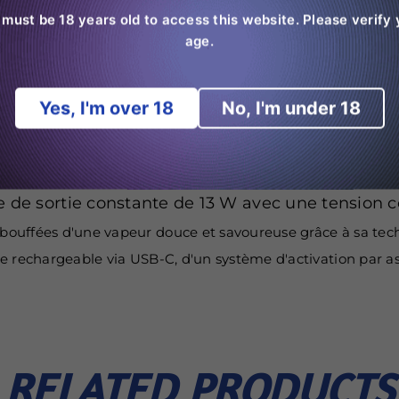
 must be 18 years old to access this website. Please verify 
age.
ohm)
Yes, I'm over 18
No, I'm under 18
 RVB 6 couleurs
opoïde avec contrôle du flux d’air
glycol et ingrédients naturels Arômes artificiels
e de sortie constante de 13 W avec une tension c
 bouffées d'une vapeur douce et savoureuse grâce à sa tec
 rechargeable via USB-C, d'un système d'activation par asp
RELATED PRODUCTS