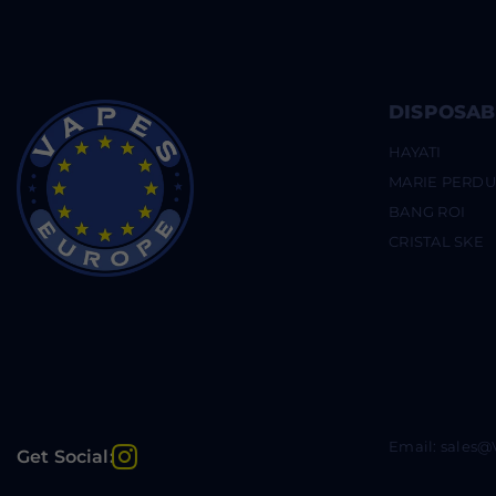
DISPOSAB
HAYATI
MARIE PERD
BANG ROI
CRISTAL SKE
Email: sales
Instagram
Get Social: