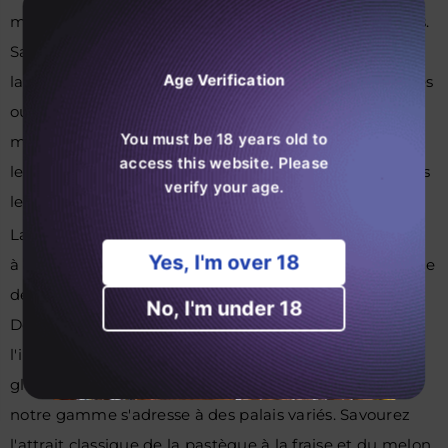
méticuleusement sélectionnées pour ravir votre palais.
Savourez l'essence authentique du tabac traditionnel,
Age Verification
laissez-vous tenter par la douceur des mélanges fruités
ou savourez la fraîcheur des options infusées au
You must be 18 years old to
menthol. En outre, quelles que soient vos préférences,
access this website. Please
le profil Bang King 12000 puff Aromen convient à tous
verify your age.
les palais exigeants.
Laissez-vous tenter par le bonheur tropical de la glace
Yes, I'm over 18
à l'ananas et à la noix de coco ou par la douce nostalgie
de la glace à la pastèque et au chewing-gum.
No, I'm under 18
Découvrez l'éclat rafraîchissant de Triple Berry Ice et
l'incroyable attrait de Blue Razz Ice. De la succulente
glace à la pêche aux notes exotiques de Passion Kiss,
notre gamme s'adresse à des palais variés. Savourez
l'attrait classique de la pastèque à la fraise et du melon