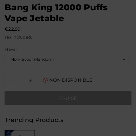
Bang King 12000 Puffs
Vape Jetable
€22,99
Prix
Tax included.
régulier
Flavor
Decrease
Increase
NON DISPONIBLE
quantity
quantity
for
for
Bang
Bang
ÉPUISÉ
King
King
12000
12000
Puffs
Puffs
Vape
Vape
Trending Products
Jetable
Jetable