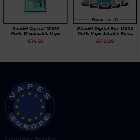
RAndM Digital Box 12000
JNR Shisha Hookah
e
Puffs Vape Jetable Boîte
12000 Vape Jetable
De 10
Prix
Prix
€119,99
€18,99
régulier
régulier
Customer Service