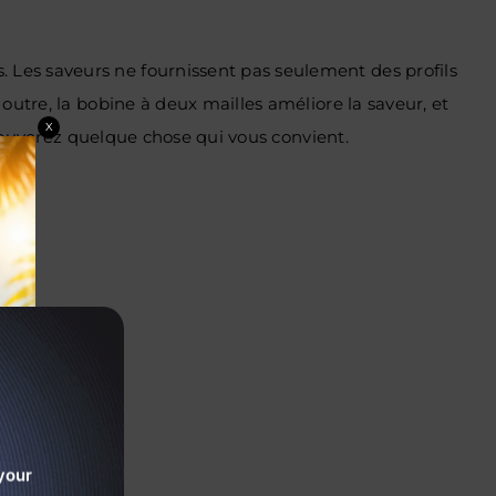
Les saveurs ne fournissent pas seulement des profils
outre, la bobine à deux mailles améliore la saveur, et
X
trouverez quelque chose qui vous convient.
your