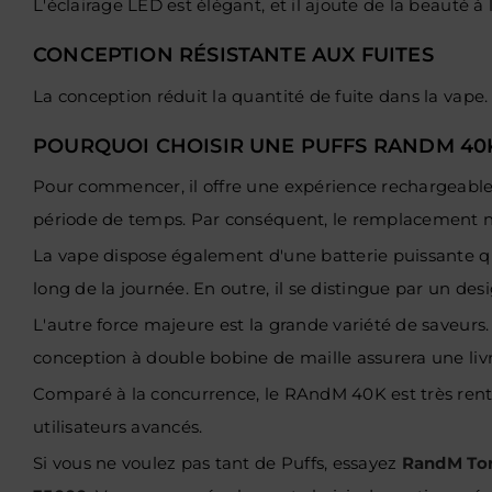
L'éclairage LED est élégant, et il ajoute de la beauté 
CONCEPTION RÉSISTANTE AUX FUITES
La conception réduit la quantité de fuite dans la vape. 
POURQUOI CHOISIR UNE PUFFS RANDM 40
Pour commencer, il offre une expérience rechargeabl
période de temps. Par conséquent, le remplacement n'e
La vape dispose également d'une batterie puissante qu
long de la journée. En outre, il se distingue par un de
L'autre force majeure est la grande variété de saveurs. 
conception à double bobine de maille assurera une livr
Comparé à la concurrence, le
RAndM 40K est très rentab
utilisateurs avancés.
Si vous ne voulez pas tant de Puffs, essayez
RandM To