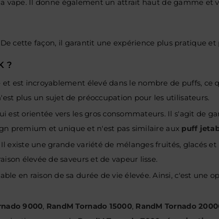
à la vape. Il donne également un attrait haut de gamme et v
De cette façon, il garantit une expérience plus pratique et 
K ?
e et est incroyablement
élevé dans le nombre de puffs, ce q
st plus un sujet de préoccupation pour les utilisateurs.
i est orientée vers les gros consommateurs. Il s'agit de g
sign premium et unique et n'est pas similaire aux
puff jeta
Il existe une grande variété de mélanges fruités, glacés et 
aison élevée de saveurs et de vapeur lisse.
le en raison de sa durée de vie élevée. Ainsi, c'est une op
rnado 9000
,
RandM Tornado 15000
,
RandM Tornado 2000