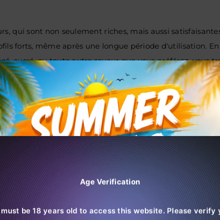
ui sont non seulement riches, mais aussi satisfaisantes. 
ils forts, même après une longue période d'utilisation. En 
glacé, sucré, ou toute autre saveur que vous préférez, vous 
fraîchissant.
ée foncée
 Triple mélange de baies
latée de baies
e fraîche
tropicaux
oyave douce
Age Verification
 de baies
 must be 18 years old to access this website. Please verify 