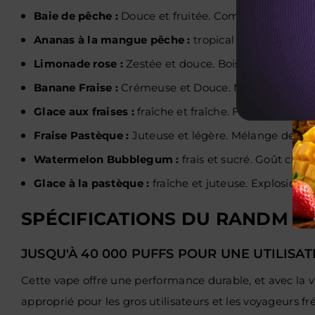
Baie de pêche :
Douce et fruitée. Combinaison de b
Ananas à la mangue pêche :
tropical et juteux. Méla
Limonade rose :
Zestée et douce. Boisson rafraîchi
Banane Fraise :
Crémeuse et Douce. Mélange de fruit
Glace aux fraises :
fraîche et fraîche. Fraise glacée 
Fraise Pastèque :
Juteuse et légère. Mélange de frui
Watermelon
Bubblegum :
frais et sucré. Goût cla
Glace à la pastèque :
fraîche et juteuse. Explosion 
SPÉCIFICATIONS DU RANDM 
JUSQU'À 40 000 PUFFS POUR UNE UTILIS
Cette vape offre une performance durable, et avec la va
approprié pour les gros utilisateurs et les voyageurs fr