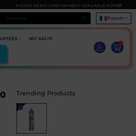
D NEWS! CARD PAYMENT AVAILABLE NOW💳
Recherche
French
UFFÉES
NIC SALTS
0
00
Trending Products
g