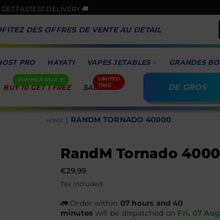
DELIVERY 🚚
🎉GOO
FITEZ DES OFFRES DE VENTE AU DÉTAIL
HOST PRO
HAYATI
VAPES JETABLES
GRANDES BO
DE GROS
BUY 10 GET 1 FREE
SALE
|
RANDM TORNADO 40000
HOME
RandM Tornado 400
€29,99
Prix
Tax included.
régulier
🚛 Order within
07 hours and 40
minutes
will be dispatched on
Fri, 07 Au