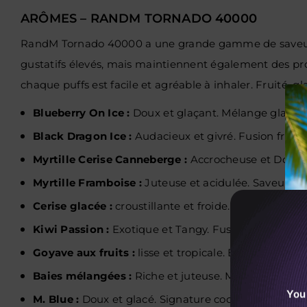
ARÔMES – RANDM TORNADO 40000
RandM Tornado 40000 a une grande gamme de saveurs, q
gustatifs élevés, mais maintiennent également des prof
chaque puffs est facile et agréable à inhaler. Fruité, 
Blueberry On Ice :
Doux et glaçant. Mélange glacé ra
Black Dragon Ice :
Audacieux et givré. Fusion fruit
Myrtille Cerise Canneberge :
Accrocheuse et Douce.
Myrtille Framboise :
Juteuse et acidulée. Saveur éc
Cerise glacée :
croustillante et froide. Goût de ceris
Kiwi Passion :
Exotique et Tangy. Fusion des fruits 
Goyave aux fruits :
lisse et tropicale. Essence de g
Baies mélangées :
Riche et juteuse. Mélange à base
You
M. Blue :
Doux et glacé. Signature cool blend