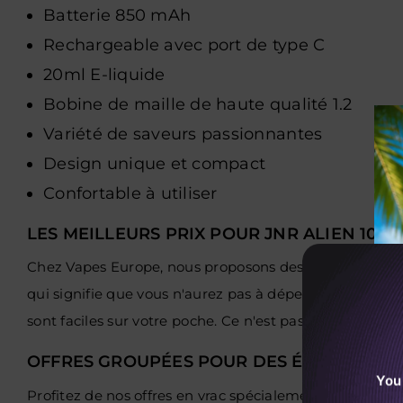
Batterie 850 mAh
Rechargeable avec port de type C
20ml E-liquide
Bobine de maille de haute qualité 1.2
Variété de saveurs passionnantes
Design unique et compact
Confortable à utiliser
LES MEILLEURS PRIX POUR JNR ALIEN 100
Chez Vapes Europe, nous proposons des vapes premium 
qui signifie que vous n'aurez pas à dépenser beaucoup
sont faciles sur votre poche. Ce n'est pas tout; avec no
OFFRES GROUPÉES POUR DES ÉCONOMIES
You
Profitez de nos offres en vrac spécialement conçues et