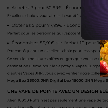
Achetez 3 pour 50,99€ - Économisez 5,98€
Excellent choix si vous aimez la variété et la valeur en 
Obtenez 5 pour 77,99€ - Économisez 16,96
Parfait pour les personnes qui vapotent fréquemment 
Économisez 86,91€ sur l'achat 10 pour 102,
Par conséquent, un excellent choix pour les vapoteur
Ce sont les meilleures offres en gros que vous ne trouv
destination ultime pour le vapotage, Vapes Europe est 
d'autres Vapes JNR, vous devez vérifier notre collectio
Mega Box 25000
,
JNR Digital box 15000
,
JNR Mega S
UNE VAPE DE POINTE AVEC UN DESIGN ÉL
Alien 10000 Puffs n'est pas seulement une vape de t
exceptionnelles. Avec un processus de moulage par inj