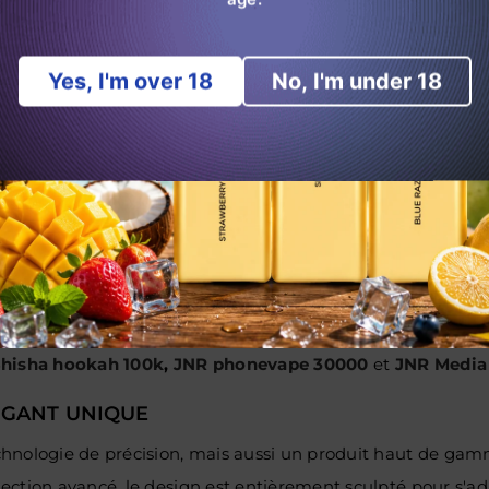
un seul achat.
Yes, I'm over 18
No, I'm under 18
€
ou qui veulent économiser sur des vapoteurs de haute qua
99€
s ou les acheteurs en vrac qui veulent des économies maxi
erez nulle part ailleurs, offrant une valeur inégalée pour 
toujours là pour vous aider et offre une qualité et des éco
n dans laquelle
JNR Shisha hookah 12000
JNR Falcon 160
hisha hookah 100k
,
JNR phonevape 30000
et
JNR Media
ÉGANT UNIQUE
echnologie de précision, mais aussi un produit haut de g
ection avancé, le design est entièrement sculpté pour s'a