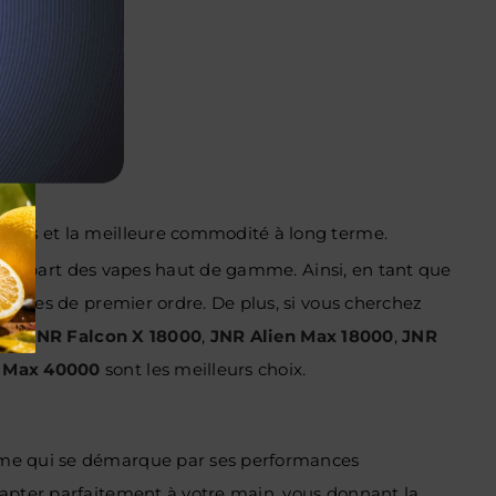
lité.
males et la meilleure commodité à long terme.
la plupart des vapes haut de gamme. Ainsi, en tant que
nomies de premier ordre. De plus, si vous cherchez
00
,
JNR Falcon X 18000
,
JNR Alien Max 18000
,
JNR
 Max 40000
sont les meilleurs choix.
amme qui se démarque par ses performances
dapter parfaitement à votre main, vous donnant la