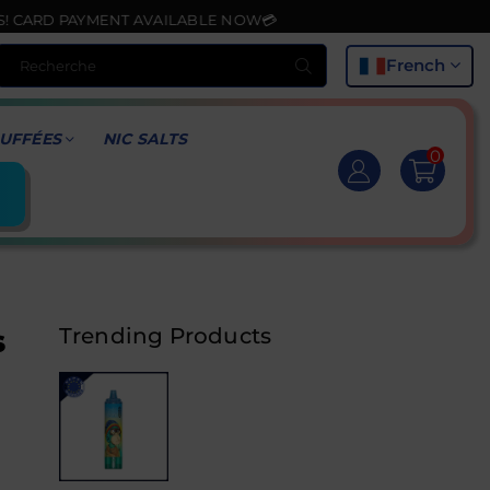
NT AVAILABLE NOW💳
Recherche
French
UFFÉES
NIC SALTS
0
s
Trending Products