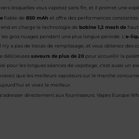
avers lesquelles vous vapotez sans fin, et il promet une ex
le
fiable de
850 mAh
et offre des performances constantes 
 prend en charge la technologie de
bobine 1,2 mesh de
haute
ec les gros nuages pendant une plus longue période. L'
e-liq
l n'y a pas de tracas de remplissage, et vous obtenez des 
e délicieuses
saveurs de plus de 20
pour accueillir la pale
 Idéal pour les longues séances de vapotage, c'est aussi un
evez que les meilleurs vapoteurs sur le marché concurrenti
jourd'hui et vivez le meilleur.
e s'adresser directement aux fournisseurs. Vapes Europe W