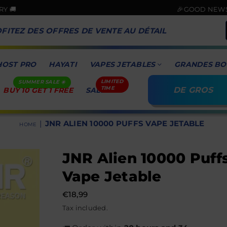
🎉GOOD NEWS! CARD PAYME
FITEZ DES OFFRES DE VENTE AU DÉTAIL
HOST PRO
HAYATI
VAPES JETABLES
GRANDES BO
DE GROS
BUY 10 GET 1 FREE
SALE
|
JNR ALIEN 10000 PUFFS VAPE JETABLE
HOME
JNR Alien 10000 Puff
Vape Jetable
€18,99
Prix
Tax included.
régulier