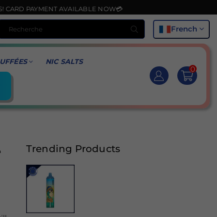
PAYMENT AVAILABLE NOW💳
Recherche
French
UFFÉES
NIC SALTS
0
e
Trending Products