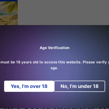
Age Verification
 must be 18 years old to access this website. Please verify 
age.
Yes, I'm over 18
No, I'm under 18