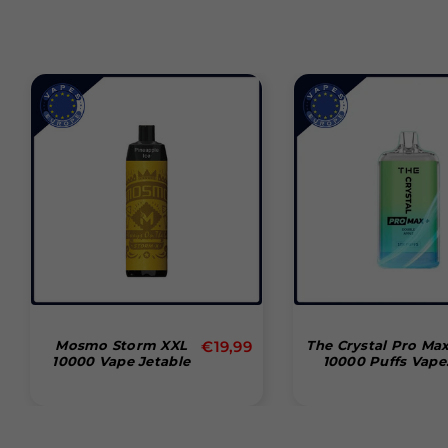
Prix
Mosmo Storm XXL
€19,99
The Crystal Pro Max
10000 Vape Jetable
10000 Puffs Vape
régulier
Jetable