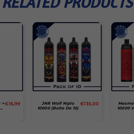
RELATED PRODUCTS
Prix
Prix
 +
€16,99
JNR Wolf Niplo
€135,00
Mosmo 
10000 (Boîte De 10)
10000 V
régulier
régulier
Boî