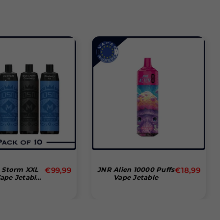
Prix
Prix
Storm XXL
€99,99
JNR Alien 10000 Puffs
€18,99
ape Jetable
Vape Jetable
régulier
régulier
te De 10