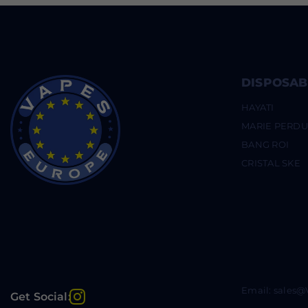
DISPOSAB
HAYATI
MARIE PERD
BANG ROI
CRISTAL SKE
Email: sales
Instagram
Get Social: