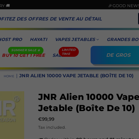
🎉GOOD NEWS! CARD 
FITEZ DES OFFRES DE VENTE AU DÉTAIL
HOST PRO
HAYATI
VAPES JETABLES
GRANDES BO
DE GROS
BUY 10 GET 1 FREE
SALE
|
JNR ALIEN 10000 VAPE JETABLE (BOÎTE DE 10)
HOME
JNR Alien 10000 Vap
Jetable (Boîte De 10)
€99,99
Prix
Tax included.
régulier