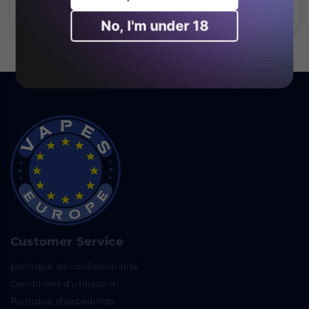
régulier
régulier
No, I'm under 18
Customer Service
politique de confidentialité
Conditions d'utilisation
Politique d'expédition