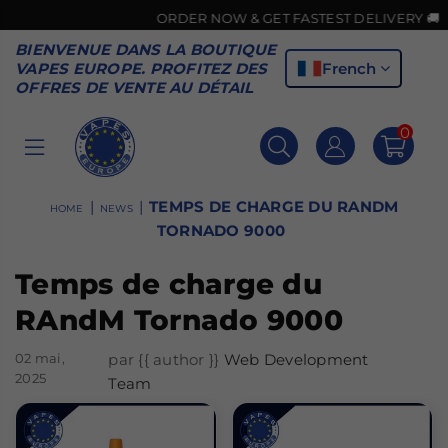
ORDER NOW & GET FASTEST DELIVERY 🚚
BIENVENUE DANS LA BOUTIQUE
French
VAPES EUROPE. PROFITEZ DES
OFFRES DE VENTE AU DÉTAIL
0
VAPES
EUROPE
|
|
TEMPS DE CHARGE DU RANDM
HOME
NEWS
TORNADO 9000
Temps de charge du
RAndM Tornado 9000
02 mai,
par {{ author }}
Web Development
2025
Team