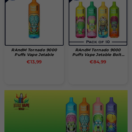
RAndM Tornado 9000
RAndM Tornado 9000
Puffs Vape Jetable
Puffs Vape Jetable Boîte
De 10
Prix
Prix
€13,99
€84,99
régulier
régulier