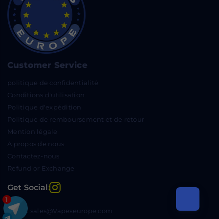
Customer Service
politique de confidentialité
Conditions d'utilisation
Politique d'expédition
Politique de remboursement et de retour
Mention légale
À propos de nous
Contactez-nous
Refund or Exchange
Instagram
Get Social:
1
Email: sales@Vapeseurope.com