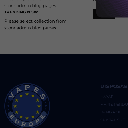
store admin blog pages
TRENDING NOW
Plus
Please select collection from
store admin blog pages
DISPOSAB
HAYATI
MARIE PERD
BANG ROI
CRISTAL SKE