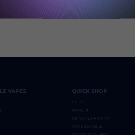
LE VAPES
QUICK SHOP
ELUX
UE
RANDM
CRYSTAL PRO MAX
VAPE JETABLE
GRANDES PUFFS