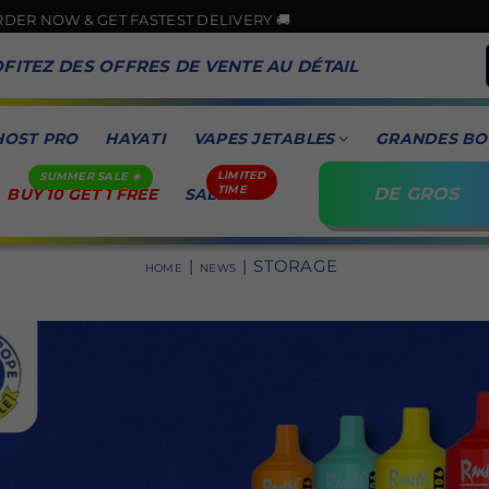
OW & GET FASTEST DELIVERY 🚚
FITEZ DES OFFRES DE VENTE AU DÉTAIL
HOST PRO
HAYATI
VAPES JETABLES
GRANDES BO
DE GROS
BUY 10 GET 1 FREE
SALE
|
|
STORAGE
HOME
NEWS