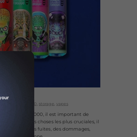
your
ndm tornado 9000
,
storage
,
vapes
ndm Tornado 9000, il est important de
age. Parmi les choses les plus cruciales, il
ut entraîner des fuites, des dommages,
écouvrons la bonne...