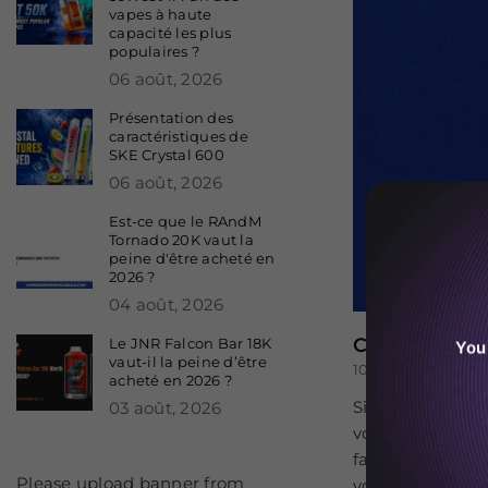
vapes à haute
capacité les plus
populaires ?
06 août, 2026
Présentation des
caractéristiques de
SKE Crystal 600
06 août, 2026
Est-ce que le RAndM
Tornado 20K vaut la
peine d'être acheté en
2026 ?
04 août, 2026
Comment con
Le JNR Falcon Bar 18K
You
vaut-il la peine d’être
10 décembre, 202
acheté en 2026 ?
Si vous vous êt
03 août, 2026
vous assurer de 
faut comprendre
Please upload banner from
voire une perte 