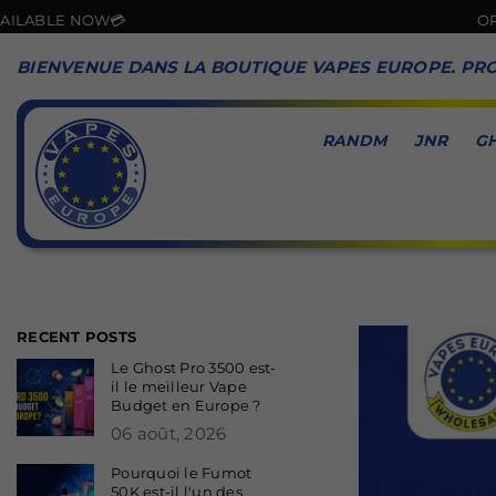
LE NOW💳
ORDER N
BIENVENUE DANS LA BOUTIQUE VAPES EUROPE. PRO
RANDM
JNR
G
VAPES
EUROPE
RECENT POSTS
Le Ghost Pro 3500 est-
il le meilleur Vape
Budget en Europe ?
06 août, 2026
Pourquoi le Fumot
50K est-il l'un des