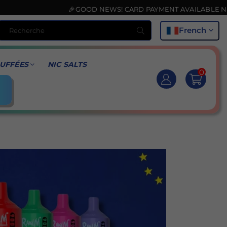
🎉GOOD NEWS! CARD PAYMENT AVAILABLE NOW💳
Recherche
French
UFFÉES
NIC SALTS
0