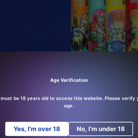
Age Verification
server correctement Randm Tornado 9000?
 must be 18 years old to access this website. Please verify 
4
par {{ author }}
Web Development Team
Publié dans
ra
age.
es procuré un bon appareil de vapotage, comme le Puff Ra
le conserver correctement pour protéger l’appareil de vapot
Yes, I'm over 18
No, I'm under 18
 les soins appropriés à la vape. Un stockage inadéquat pe
totale de fonctionnalité de l'appareil. Continuez à lire et d