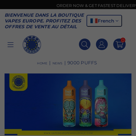
ORDER NOW & GET FASTEST DELIVERY 🚚
BIENVENUE DANS LA BOUTIQUE
French
VAPES EUROPE. PROFITEZ DES
OFFRES DE VENTE AU DÉTAIL
0
VAPES
EUROPE
|
|
9000 PUFFS
HOME
NEWS